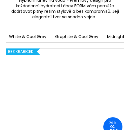
Hybridní láhev na vodu - Prémiový design pro
každodenní hydrataci Láhev FORM vám pomůže
dodržovat pitný režim stylově a bez kompromisů. Její
elegantní tvar se snadno vejde...
White & Cool Grey
Graphite & Cool Grey
Midnight B
BEZ KRABIČEK
799
KČ