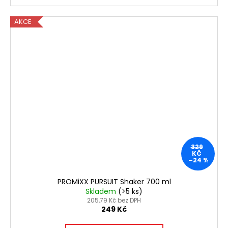
AKCE
329
KČ
–24 %
PROMiXX PURSUIT Shaker 700 ml
Skladem
(>5 ks)
205,79 Kč bez DPH
249 Kč