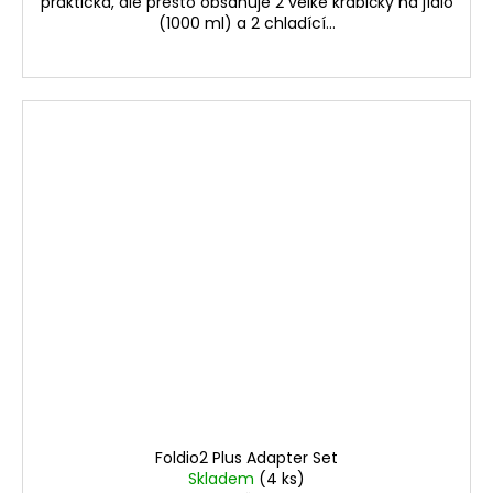
praktická, ale přesto obsahuje 2 velké krabičky na jídlo
(1000 ml) a 2 chladící...
Foldio2 Plus Adapter Set
Skladem
(4 ks)