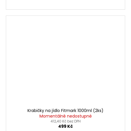
Krabičky na jídlo Fitmark 1000ml (2ks)
Momentálně nedostupné
412,40 Kč bez DPH
499 Kč