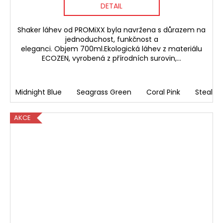
DETAIL
Shaker láhev od PROMiXX byla navržena s důrazem na
jednoduchost, funkčnost a
eleganci. Objem 700ml.Ekologická láhev z materiálu
ECOZEN, vyrobená z přírodních surovin,...
Midnight Blue
Seagrass Green
Coral Pink
Stealth 
AKCE