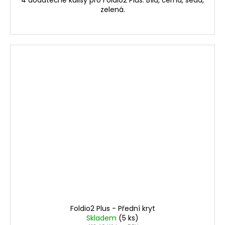
4 dodatečné kulisy pro Foldio2 Plus. Bílá, černá, šedá,
zelená.
Foldio2 Plus - Přední kryt
Skladem
(5 ks)