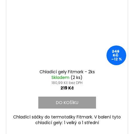
249
KČ
–12 %
Chladící gely Fitmark - 2ks
Skladem
(2 ks)
180,99 Kč bez DPH
219 Kč
DO KOŠÍKU
Chladící sáčky do termotašky Fitmark. V balení tyto
chladící gely: 1 velký a 1 střední