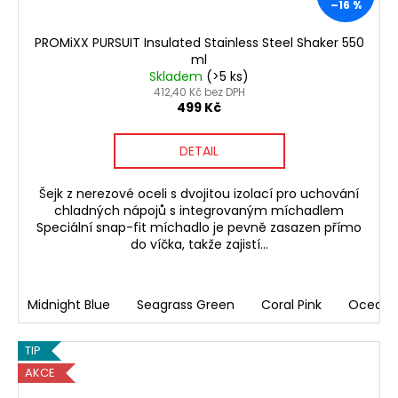
–16 %
PROMiXX PURSUIT Insulated Stainless Steel Shaker 550
ml
Skladem
(>5 ks)
412,40 Kč bez DPH
499 Kč
DETAIL
Šejk z nerezové oceli s dvojitou izolací pro uchování
chladných nápojů s integrovaným míchadlem
Speciální snap-fit míchadlo je pevně zasazen přímo
do víčka, takže zajistí...
Midnight Blue
Seagrass Green
Coral Pink
Ocean 
TIP
AKCE