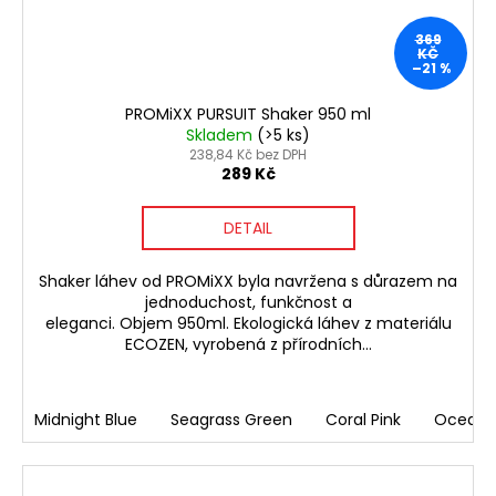
369
KČ
–21 %
PROMiXX PURSUIT Shaker 950 ml
Skladem
(>5 ks)
238,84 Kč bez DPH
289 Kč
DETAIL
Shaker láhev od PROMiXX byla navržena s důrazem na
jednoduchost, funkčnost a
eleganci. Objem 950ml. Ekologická láhev z materiálu
ECOZEN, vyrobená z přírodních...
Midnight Blue
Seagrass Green
Coral Pink
Ocean 