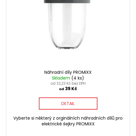
i
č
u
u
s
k
j
p
t
e
r
m
ů
o
e
d
u
k
t
ů
Náhradní díly PROMiXX
Skladem
(4 ks)
od 32,23 Kč bez DPH
39 Kč
od
DETAIL
Vyberte si některý z orginálních náhradních dílů pro
elektrické šejkry PROMiXX