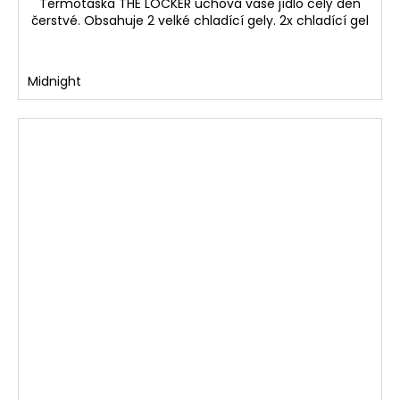
Termotaška THE LOCKER uchová vaše jídlo celý den
čerstvé. Obsahuje 2 velké chladící gely. 2x chladící gel
Midnight