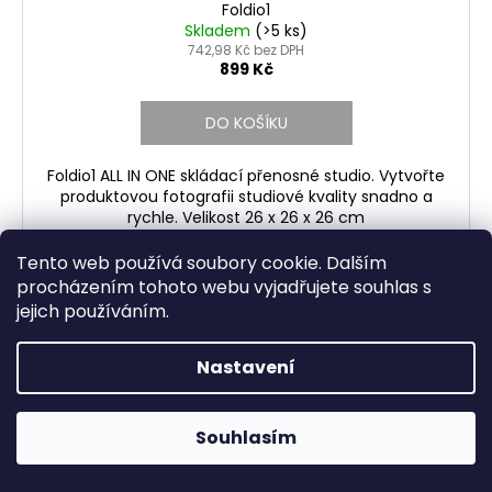
Foldio1
Skladem
(>5 ks)
742,98 Kč bez DPH
899 Kč
DO KOŠÍKU
Foldio1 ALL IN ONE skládací přenosné studio. Vytvořte
produktovou fotografii studiové kvality snadno a
rychle. Velikost 26 x 26 x 26 cm
Tento web používá soubory cookie. Dalším
procházením tohoto webu vyjadřujete souhlas s
NOVINKA
jejich používáním.
Nastavení
OFFICIAL WEB FITMARK - Objednávky v pracovní dny do
10:00 odesíláme ve stejný den - Poštovné nad 2 000 Kč
Souhlasím
ZDARMA