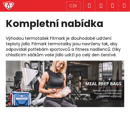
K
Přejít
Hledat
Náku
M
Přihlášen
CZK
na
o
obsah
Zpět
Zpět
košík
š
Kompletní nabídka
í
C
k
o
Výhodou termotašek Fitmark je dlouhodobé udržení
teploty jídla. Fitmark termotašky jsou navrženy tak, aby
p
odpovídali potřebám sportovců a fitness nadšenců. Díky
o
chladícím sáčkům vaše jídlo udrží po celý den čerstvé.
t
ř
e
b
u
j
e
t
e
n