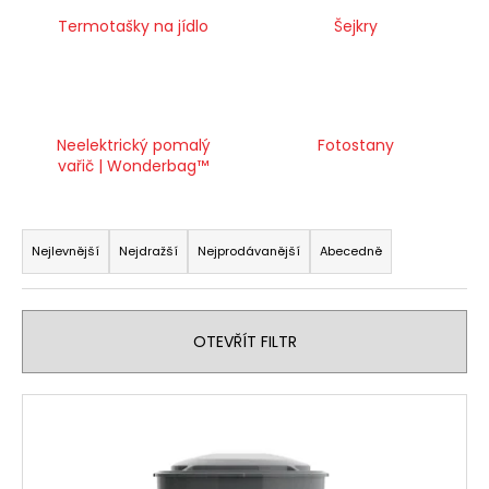
a
Termotašky na jídlo
Šejkry
j
í
t
?
Neelektrický pomalý
Fotostany
vařič | Wonderbag™
Ř
a
HLEDAT
Nejlevnější
Nejdražší
Nejprodávanější
Abecedně
z
e
n
OTEVŘÍT FILTR
D
í
o
p
p
V
o
r
ý
r
o
p
u
d