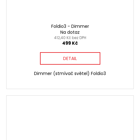
Foldio3 - Dimmer
Na dotaz
412,40 Kč bez DPH
499 Kč
DETAIL
Dimmer (stmívač světel) Foldio3