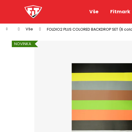
K
Přejít
na
o
Vše
Fitmark
obsah
Zpět
Zpět
š
do
do
í
Domů
Vše
FOLDIO2 PLUS COLORED BACKDROP SET (6 colo
k
obchodu
obchodu
NOVINKA