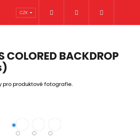
Hledat
Přihlášení
Nákupní
CZK
košík
US COLORED BACKDROP
s)
 pro produktové fotografie.