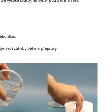
ní vysoké kvality. Na výběr jsou 3 různé sety.
bo klipů.
jakýmikoli záhyby během přepravy.