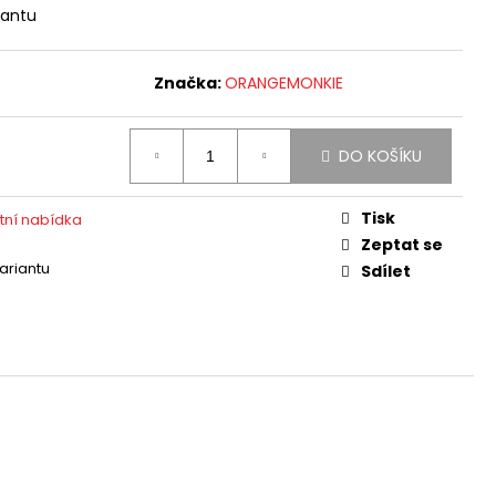
iantu
Značka:
ORANGEMONKIE
DO KOŠÍKU
Tisk
tní nabídka
Zeptat se
variantu
Sdílet