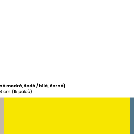
ná modrá, šedá / bílá, černá)
38 cm (15 palců)