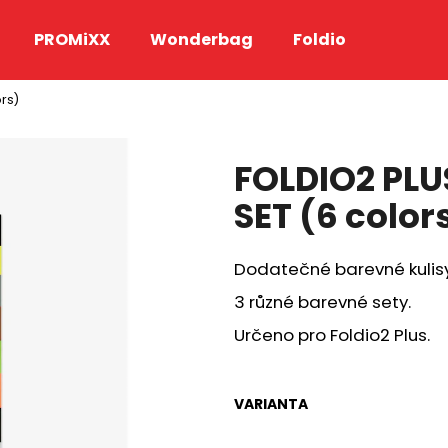
PROMiXX
Wonderbag
Foldio
rs)
Co potřebujete najít?
FOLDIO2 PL
HLEDAT
SET (6 color
Dodatečné barevné kulisy
Doporučujeme
3 různé barevné sety.
Určeno pro Foldio2 Plus.
VARIANTA