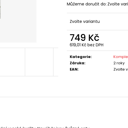
Můžeme doručit do:
Zvolte var
Zvolte variantu
749 Kč
619,01 Kč bez DPH
Měrná
cena:
Kategorie
:
Komple
Záruka
:
2 roky
EAN
:
Zvolte 