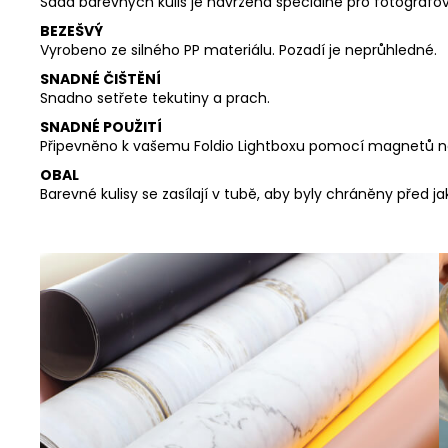
Sada barevných kulis je navržena speciálně pro fotografová
BEZEŠVÝ
Vyrobeno ze silného PP materiálu. Pozadí je neprůhledné.
SNADNÉ ČIŠTĚNÍ
Snadno setřete tekutiny a prach.
SNADNÉ POUŽITÍ
Připevněno k vašemu Foldio Lightboxu pomocí magnetů ne
OBAL
Barevné kulisy se zasílají v tubě, aby byly chráněny před 