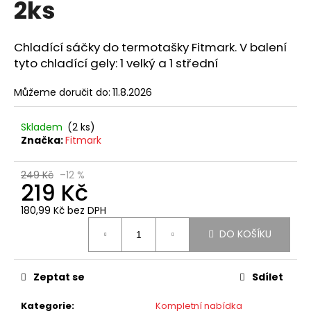
2ks
a
j
Chladící sáčky do termotašky Fitmark. V balení
í
tyto chladící gely: 1 velký a 1 střední
t
?
Můžeme doručit do:
11.8.2026
Skladem
(2 ks)
Značka:
Fitmark
HLEDAT
249 Kč
–12 %
219 Kč
180,99 Kč bez DPH
D
Měrná
DO KOŠÍKU
o
cena:
p
o
Zeptat se
Sdílet
r
u
Kategorie
:
Kompletní nabídka