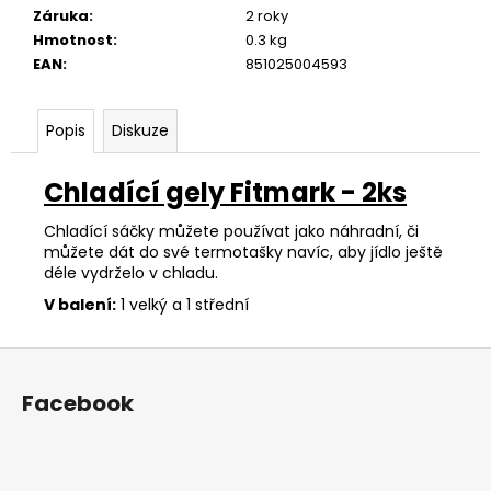
č
Záruka
:
2 roky
u
Hmotnost
:
0.3 kg
j
EAN
:
851025004593
e
m
e
Popis
Diskuze
Chladící gely Fitmark - 2ks
Chladící sáčky můžete používat jako náhradní, či
můžete dát do své termotašky navíc, aby jídlo ještě
déle vydrželo v chladu.
V balení:
1 velký a 1 střední
Z
á
Facebook
p
a
t