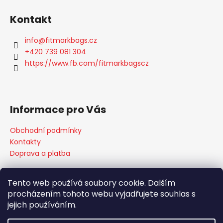
í
Kontakt
info
@
fitmarkbags.cz
+420 739 081 304
https://www.fb.com/fitmarkbagscz
Informace pro Vás
Obchodní podmínky
Kontakty
Doprava a platba
Tento web používá soubory cookie. Dalším
procházením tohoto webu vyjadřujete souhlas s
360 Produktová fotografie FOLDIO
Elektrické šejkry PROMiXX
Chytré světlo na kolo RAYO
jejich používáním.