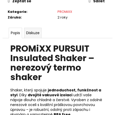
Zeptat se
Sdílet
Kategorie
:
PROMiXX
Záruka
:
2 roky
Popis
Diskuze
PROMiXX PURSUIT
Insulated Shaker –
nerezový termo
shaker
Shaker, který spojuje
jednoduchost, funkčnost a
styl
. Díky
dvojité vakuové izolaci
udrží vaše
nápoje dlouho chladné a čerstvé. Vyroben z odolné
nerezové oceli s kvalitní práškovou povrchovou
úpravou – je robustní, odolný proti zápachu i
skvrnám a samozřejmě
BPA free
.