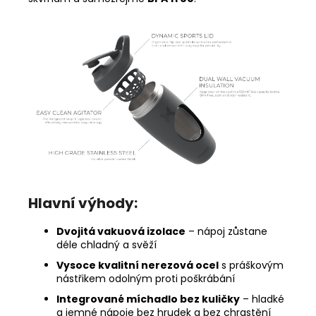
Hlavní výhody:
Dvojitá vakuová izolace
– nápoj zůstane
déle chladný a svěží
Vysoce kvalitní nerezová ocel
s práškovým
nástřikem odolným proti poškrábání
Integrované míchadlo bez kuličky
– hladké
a jemné nápoje bez hrudek a bez chrastění