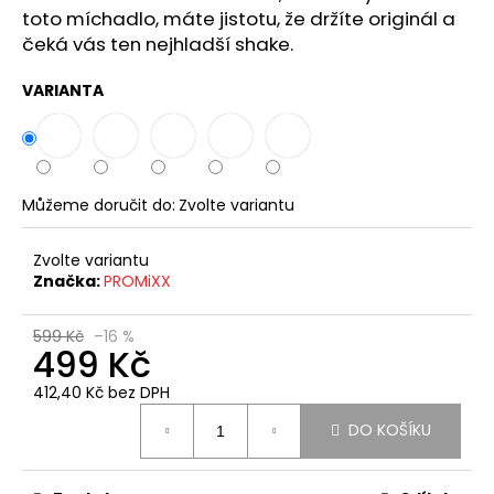
č
toto míchadlo, máte jistotu, že držíte originál a
u
čeká vás ten nejhladší shake.
j
e
VARIANTA
m
e
Můžeme doručit do:
Zvolte variantu
Zvolte variantu
Značka:
PROMiXX
599 Kč
–16 %
499 Kč
412,40 Kč bez DPH
Měrná
DO KOŠÍKU
cena: