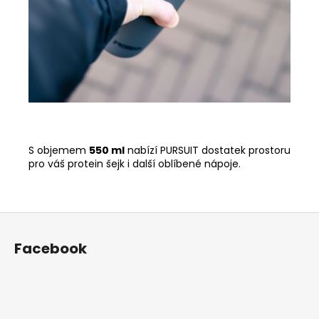
S objemem
550 ml
nabízí PURSUIT dostatek prostoru
pro váš protein šejk i další oblíbené nápoje.
Z
á
Facebook
p
a
t
í