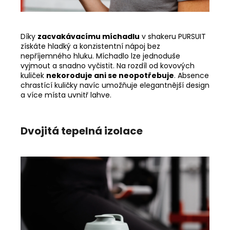
Díky
zacvakávacímu míchadlu
v shakeru PURSUIT
získáte hladký a konzistentní nápoj bez
nepříjemného hluku. Míchadlo lze jednoduše
vyjmout a snadno vyčistit. Na rozdíl od kovových
kuliček
nekoroduje ani se neopotřebuje
. Absence
chrastící kuličky navíc umožňuje elegantnější design
a více místa uvnitř lahve.
Dvojitá tepelná izolace