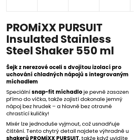
a
j
í
PROMiXX PURSUIT
t
Insulated Stainless
?
Steel Shaker 550 ml
Šejk z nerezové oceli s dvojitou izolací pro
HLEDAT
uchování chladných nápojů s integrovaným
míchadlem
Speciální
snap-fit míchadlo
je pevně zasazen
přímo do víčka, takže zajistí dokonale jemný
D
o
nápoj bez hrudek – a hlavně bez otravné
p
chrastící kuličky!
o
Mixér lze jednoduše vyjmout, což usnadňuje
r
čištění. Tento chytrý detail najdete výhradně u
u
shakerů PROMiXX PURSUIT
, takže když uvidíte