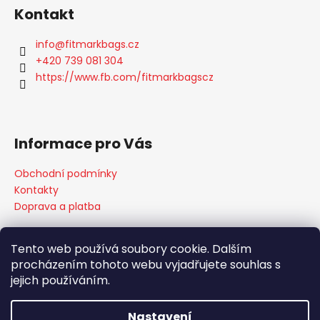
Kontakt
info
@
fitmarkbags.cz
+420 739 081 304
https://www.fb.com/fitmarkbagscz
Informace pro Vás
Obchodní podmínky
Kontakty
Doprava a platba
Tento web používá soubory cookie. Dalším
procházením tohoto webu vyjadřujete souhlas s
360 Produktová fotografie FOLDIO
Elektrické šejkry PROMiXX
Chytré světlo na kolo RAYO
jejich používáním.
Nastavení